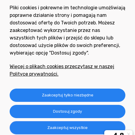
Wyrażam zgodę na otrzymywanie newslettera z inspiracjami,
Pliki cookies i pokrewne im technologie umożliwiają
nowościami i promocjami.
poprawne działanie strony i pomagają nam
dostosować ofertę do Twoich potrzeb. Możesz
zaakceptować wykorzystanie przez nas
wszystkich tych plików i przejść do sklepu lub
dostosować użycie plików do swoich preferencji,
wybierając opcję "Dostosuj zgody".
Potrzebujesz pomocy
w zakupie?
Więcej o plikach cookies przeczytasz w naszej
+48 791 806 804
Polityce prywatności.
biuro@neogran.pl
Informacje
Zaakceptuj tylko niezbędne
Obsługa zamówień
Dostosuj zgody
O nas
Zaakceptuj wszystkie