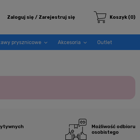
Zaloguj się
Zarejestruj się
Koszyk
(0)
tawy prysznicowe
Akcesoria
Outlet
zytywnych
Możliwość odbioru
osobistego