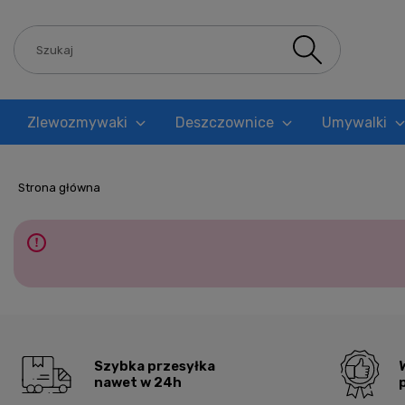
Zlewozmywaki
Deszczownice
Umywalki
Blog
Strona główna
Szybka przesyłka
nawet w 24h