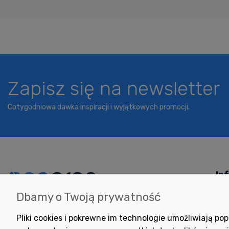
Zapisz się na newsletter
Cotygodniowa dawka inspiracji i wyjątkowych promocji.
In
Dbamy o Twoją prywatność
Potrzebujesz pomocy
Jak
w zakupie?
Pol
Pliki cookies i pokrewne im technologie umożliwiają 
+48 791 806 804