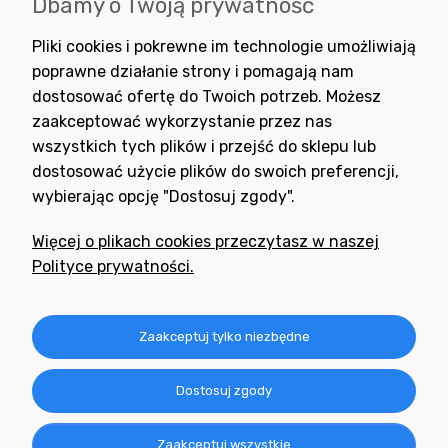
Dbamy o Twoją prywatność
Wyrażam zgodę na otrzymywanie newslettera z inspiracjami,
Pliki cookies i pokrewne im technologie umożliwiają
nowościami i promocjami.
poprawne działanie strony i pomagają nam
dostosować ofertę do Twoich potrzeb. Możesz
zaakceptować wykorzystanie przez nas
wszystkich tych plików i przejść do sklepu lub
dostosować użycie plików do swoich preferencji,
wybierając opcję "Dostosuj zgody".
Potrzebujesz pomocy
w zakupie?
Więcej o plikach cookies przeczytasz w naszej
+48 791 806 804
Polityce prywatności.
biuro@neogran.pl
Informacje
Zaakceptuj tylko niezbędne
Obsługa zamówień
Dostosuj zgody
O nas
Zaakceptuj wszystkie