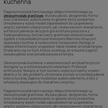
kuchenna
Flagowymi produktami naszego sklepu internetowego są
zlewozmywaki granitowe
. Wysoka jakość, designerska forma
oraz staranność wykończenia to główne atuty produktów.
Umożliwiamy wybór modeli odpowiednich do uzupełnienia
wnętrz zarówno o klasycznym, jak i nowoczesnym charakterze,
w których pierwsze skrzypce gra estetyka połączona z
funkcjonalnością. Dostarczamy granitowe zlewozmywaki
zgodne z indywidualnymi preferencjami Klientów chcących
wyposażyć kuchnię w nowoczesne rozwiązania. Dlatego w
sklepie internetowym znajdziesz także modele antybakteryjne.
Otwieramy się na tych, którzy oczekują, że w kuchni zagości
wysoka jakość oraz ponadczasowa estetyka.
Zlewozmywaki kuchenne o właściwościach antybakteryjnych
dostępne są w zróżnicowanych odcieniach. Potencjał
estetyczny tkwiący w tym surowcu wykorzystujemy w pełni -
dbamy o to, aby produkty utrzymane zostały w szerokiej palecie
kolorystycznej. Dajemy możliwość wyboru elementu, który z
łatwością dopasujesz do charakteru wnętrza.
Flagowymi produktami naszego sklepu internetowego są
zlewozmywaki granitowe. Wysoka jakość, designerska forma
oraz staranność wykończenia to główne atuty produktów.
Umożliwiamy wybór modeli odpowiednich do uzupełnienia
wnętrz zarówno o klasycznym, jak i nowoczesnym charakterze,