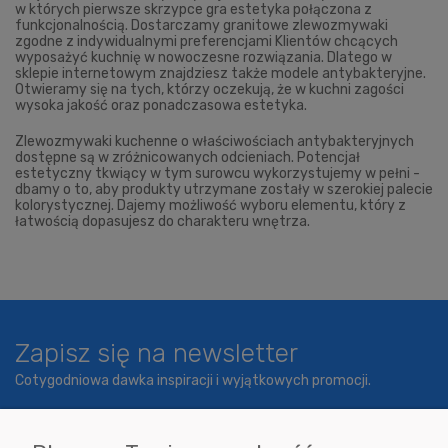
w których pierwsze skrzypce gra estetyka połączona z
funkcjonalnością. Dostarczamy granitowe zlewozmywaki
zgodne z indywidualnymi preferencjami Klientów chcących
wyposażyć kuchnię w nowoczesne rozwiązania. Dlatego w
sklepie internetowym znajdziesz także modele antybakteryjne.
Otwieramy się na tych, którzy oczekują, że w kuchni zagości
wysoka jakość oraz ponadczasowa estetyka.
Zlewozmywaki kuchenne o właściwościach antybakteryjnych
dostępne są w zróżnicowanych odcieniach. Potencjał
estetyczny tkwiący w tym surowcu wykorzystujemy w pełni -
dbamy o to, aby produkty utrzymane zostały w szerokiej palecie
kolorystycznej. Dajemy możliwość wyboru elementu, który z
łatwością dopasujesz do charakteru wnętrza.
Zapisz się na newsletter
Cotygodniowa dawka inspiracji i wyjątkowych promocji.