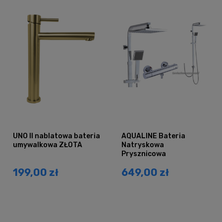
UNO II nablatowa bateria
AQUALINE Bateria
umywalkowa ZŁOTA
Natryskowa
Prysznicowa
Termostatyczna z
199,00 zł
649,00 zł
Deszczownicą QUBUS