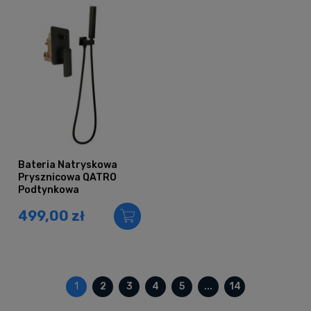
Bateria Natryskowa
Prysznicowa QATRO
Podtynkowa
Deszczownica CZARNA
499,00 zł
1
2
3
4
5
...
14