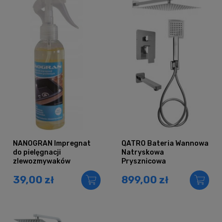
NANOGRAN Impregnat
QATRO Bateria Wannowa
do pielęgnacji
Natryskowa
zlewozmywaków
Prysznicowa
granitowych
Podtynkowa z
39,00 zł
899,00 zł
Deszczownicą 20