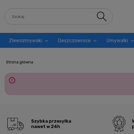
Zlewozmywaki
Deszczownice
Umywalki
Blog
Strona główna
Szybka przesyłka
nawet w 24h