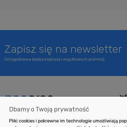
Zapisz się na newsletter
Cotygodniowa dawka inspiracji i wyjątkowych promocji.
In
Dbamy o Twoją prywatność
Potrzebujesz pomocy
Jak
w zakupie?
Pol
Pliki cookies i pokrewne im technologie umożliwiają 
+48 791 806 804