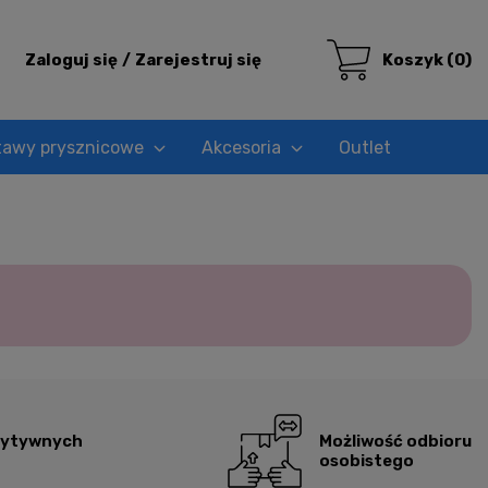
Zaloguj się
Zarejestruj się
Koszyk
(0)
tawy prysznicowe
Akcesoria
Outlet
zytywnych
Możliwość odbioru
osobistego