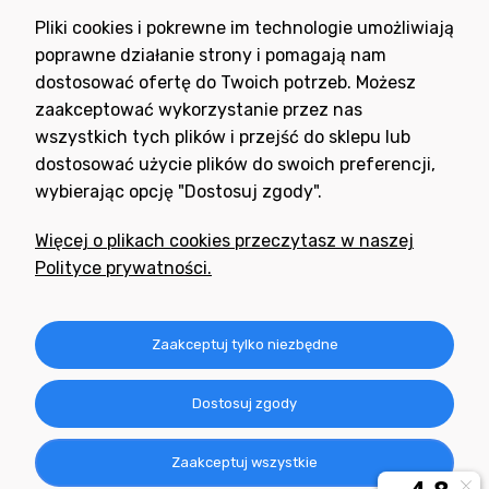
Wyrażam zgodę na otrzymywanie newslettera z inspiracjami,
Pliki cookies i pokrewne im technologie umożliwiają
nowościami i promocjami.
poprawne działanie strony i pomagają nam
dostosować ofertę do Twoich potrzeb. Możesz
zaakceptować wykorzystanie przez nas
wszystkich tych plików i przejść do sklepu lub
dostosować użycie plików do swoich preferencji,
wybierając opcję "Dostosuj zgody".
Potrzebujesz pomocy
w zakupie?
Więcej o plikach cookies przeczytasz w naszej
+48 791 806 804
Polityce prywatności.
biuro@neogran.pl
Informacje
Zaakceptuj tylko niezbędne
Obsługa zamówień
Dostosuj zgody
O nas
Zaakceptuj wszystkie