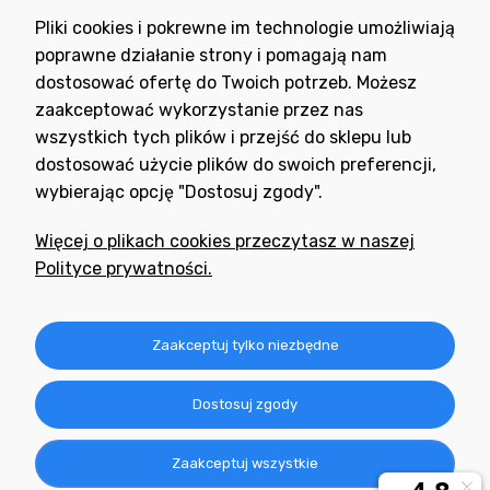
Wyrażam zgodę na otrzymywanie newslettera z inspiracjami,
Pliki cookies i pokrewne im technologie umożliwiają
nowościami i promocjami.
poprawne działanie strony i pomagają nam
dostosować ofertę do Twoich potrzeb. Możesz
zaakceptować wykorzystanie przez nas
wszystkich tych plików i przejść do sklepu lub
dostosować użycie plików do swoich preferencji,
wybierając opcję "Dostosuj zgody".
Potrzebujesz pomocy
w zakupie?
Więcej o plikach cookies przeczytasz w naszej
+48 791 806 804
Polityce prywatności.
biuro@neogran.pl
Informacje
Zaakceptuj tylko niezbędne
Obsługa zamówień
Dostosuj zgody
O nas
Zaakceptuj wszystkie