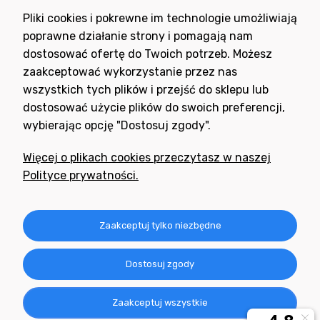
Wyrażam zgodę na otrzymywanie newslettera z inspiracjami,
Pliki cookies i pokrewne im technologie umożliwiają
nowościami i promocjami.
poprawne działanie strony i pomagają nam
dostosować ofertę do Twoich potrzeb. Możesz
zaakceptować wykorzystanie przez nas
wszystkich tych plików i przejść do sklepu lub
dostosować użycie plików do swoich preferencji,
wybierając opcję "Dostosuj zgody".
Potrzebujesz pomocy
w zakupie?
Więcej o plikach cookies przeczytasz w naszej
+48 791 806 804
Polityce prywatności.
biuro@neogran.pl
Informacje
Zaakceptuj tylko niezbędne
Obsługa zamówień
Dostosuj zgody
O nas
Zaakceptuj wszystkie