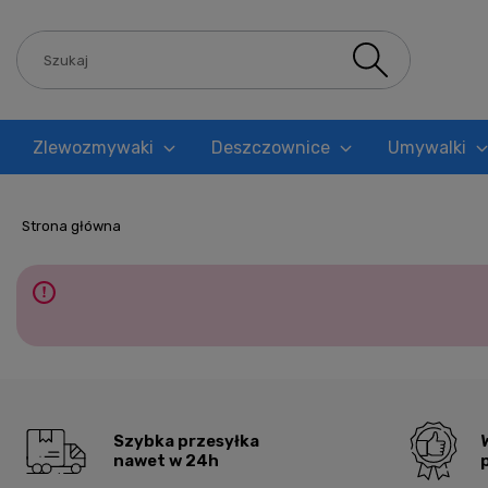
Zlewozmywaki
Deszczownice
Umywalki
Blog
Strona główna
Szybka przesyłka
nawet w 24h