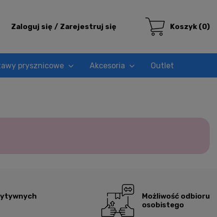
Zaloguj się
Zarejestruj się
Koszyk
(0)
tawy prysznicowe
Akcesoria
Outlet
zytywnych
Możliwość odbioru
osobistego