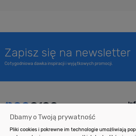
Zapisz się na newsletter
Cotygodniowa dawka inspiracji i wyjątkowych promocji.
In
Dbamy o Twoją prywatność
Potrzebujesz pomocy
Jak
w zakupie?
Pol
Pliki cookies i pokrewne im technologie umożliwiają 
+48 791 806 804