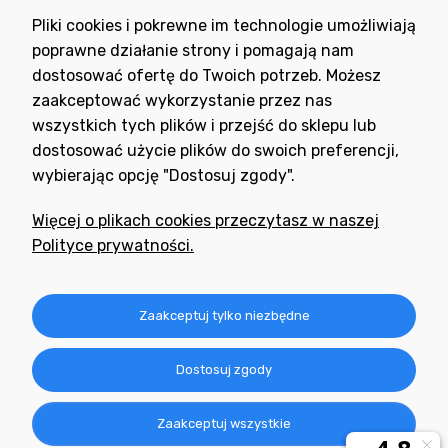
Wyrażam zgodę na otrzymywanie newslettera z inspiracjami,
Pliki cookies i pokrewne im technologie umożliwiają
nowościami i promocjami.
poprawne działanie strony i pomagają nam
dostosować ofertę do Twoich potrzeb. Możesz
zaakceptować wykorzystanie przez nas
wszystkich tych plików i przejść do sklepu lub
dostosować użycie plików do swoich preferencji,
wybierając opcję "Dostosuj zgody".
Potrzebujesz pomocy
w zakupie?
Więcej o plikach cookies przeczytasz w naszej
+48 791 806 804
Polityce prywatności.
biuro@neogran.pl
Informacje
Zaakceptuj tylko niezbędne
Obsługa zamówień
Dostosuj zgody
O nas
Zaakceptuj wszystkie