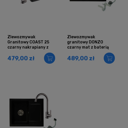
Zlewozmywak
Zlewozmywak
Granitowy COAST 25
granitowy DONZO
czarny nakrapiany z
czarny mat z baterią
baterią stal
chrom i syfonem
479,00 zł
489,00 zł