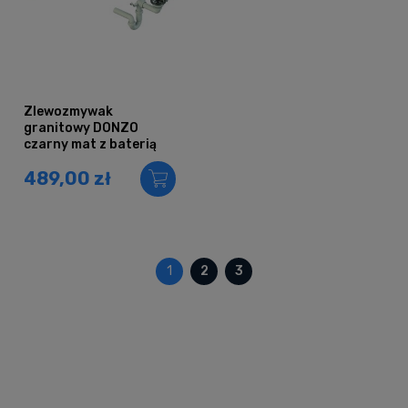
Zlewozmywak
granitowy DONZO
czarny mat z baterią
inox i syfonem
489,00 zł
1
2
3