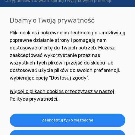
Cotygodniowa dawka inspiracji i wyjątkowych promocji.
Dbamy o Twoją prywatność
Wyrażam zgodę na otrzymywanie newslettera z inspiracjami,
Pliki cookies i pokrewne im technologie umożliwiają
nowościami i promocjami.
poprawne działanie strony i pomagają nam
dostosować ofertę do Twoich potrzeb. Możesz
zaakceptować wykorzystanie przez nas
wszystkich tych plików i przejść do sklepu lub
dostosować użycie plików do swoich preferencji,
wybierając opcję "Dostosuj zgody".
Potrzebujesz pomocy
w zakupie?
Więcej o plikach cookies przeczytasz w naszej
+48 791 806 804
Polityce prywatności.
biuro@neogran.pl
Informacje
Zaakceptuj tylko niezbędne
Obsługa zamówień