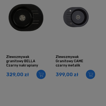
Zlewozmywak
Zlewozmywak
granitowy BELLA
Granitowy CAME
Czarny nakrapiany
czarny metalik
329,00 zł
399,00 zł