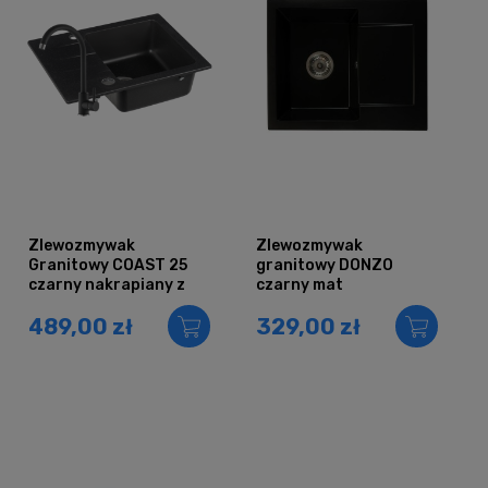
Zlewozmywak
Zlewozmywak
Granitowy COAST 25
granitowy DONZO
czarny nakrapiany z
czarny mat
baterią czarną
489,00 zł
329,00 zł