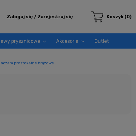
Zaloguj się
Zarejestruj się
Koszyk
(0)
tawy prysznicowe
Akcesoria
Outlet
kaczem prostokątne brązowe