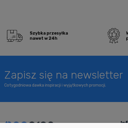
Szybka przesyłka
nawet w 24h
Zapisz się na newsletter
Cotygodniowa dawka inspiracji i wyjątkowych promocji.
In