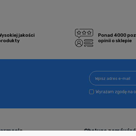
Wysokiej jakości
Ponad 4000 po
produkty
opinii o sklepie
Wyrażam zgodę na ot
formacje
Obsługa zamówie