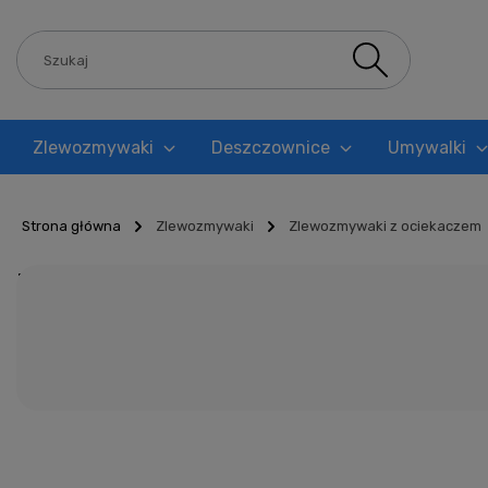
Zlewozmywaki
Deszczownice
Umywalki
Blog
Strona główna
Zlewozmywaki
Zlewozmywaki z ociekaczem
Zlewozmywaki z ociekac