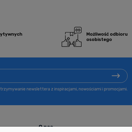
zytywnych
Możliwość odbioru
osobistego
rzymywanie newslettera z inspiracjami, nowościami i promocjami.
ń
O nas