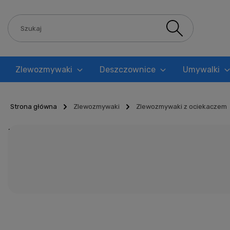
Zlewozmywaki
Deszczownice
Umywalki
Blog
Strona główna
Zlewozmywaki
Zlewozmywaki z ociekaczem
Zlewozmywaki z ociekacz