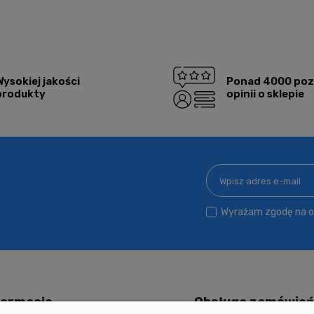
Wysokiej jakości
Ponad 4000 po
produkty
opinii o sklepie
Wyrażam zgodę na ot
formacje
Obsługa zamówie