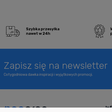
Szybka przesyłka
nawet w 24h
Zapisz się na newsletter
Cotygodniowa dawka inspiracji i wyjątkowych promocji.
In