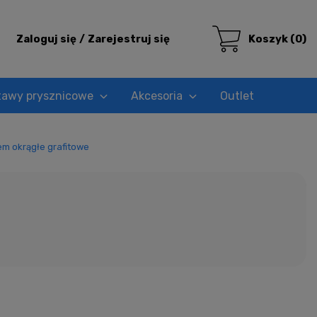
Zaloguj się
Zarejestruj się
Koszyk
(0)
tawy prysznicowe
Akcesoria
Outlet
m okrągłe grafitowe