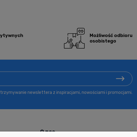
zytywnych
Możliwość odbioru
osobistego
rzymywanie newslettera z inspiracjami, nowościami i promocjami.
ń
O nas