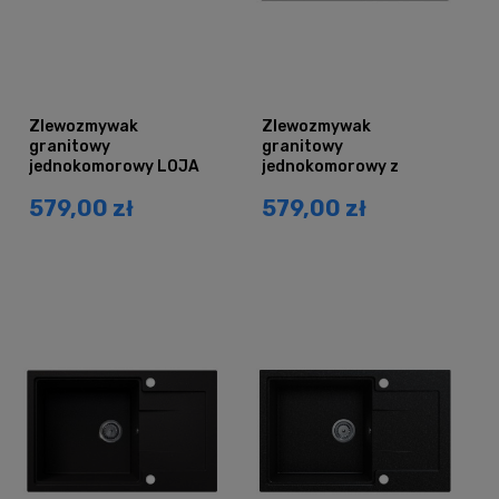
Zlewozmywak
Zlewozmywak
granitowy
granitowy
jednokomorowy LOJA
jednokomorowy z
czarny brokat srebrny
ociekaczem DURAN
579,00 zł
579,00 zł
z ociekaczem
czarny brokat srebrny