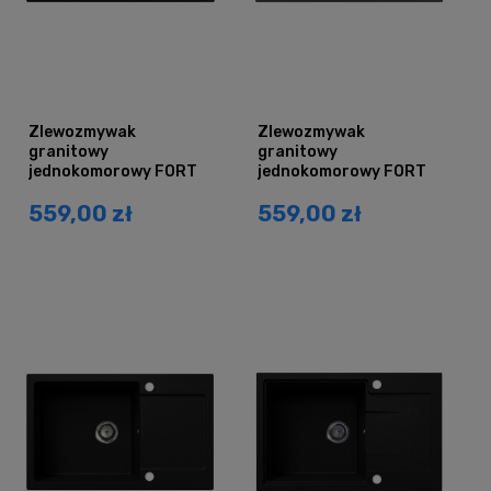
Zlewozmywak
Zlewozmywak
granitowy
granitowy
jednokomorowy FORT
jednokomorowy FORT
czarny mat z
szary metalik z
559,00 zł
559,00 zł
ociekaczem
ociekaczem