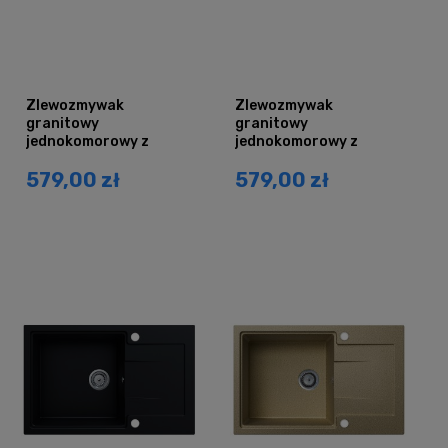
Zlewozmywak
Zlewozmywak
granitowy
granitowy
jednokomorowy z
jednokomorowy z
ociekaczem DURAN
ociekaczem DURAN
579,00 zł
579,00 zł
czarny brokat złoty
czarny grafit