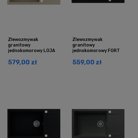
Zlewozmywak
Zlewozmywak
granitowy
granitowy
jednokomorowy LOJA
jednokomorowy FORT
piaskowy beżowy z
czarny brokat złoty z
579,00 zł
559,00 zł
ociekaczem
ociekaczem