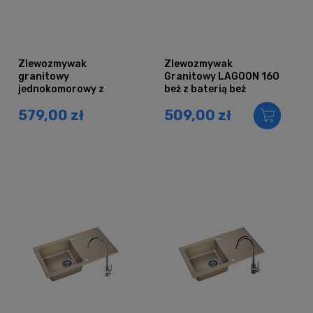
Zlewozmywak
Zlewozmywak
granitowy
Granitowy LAGOON 160
jednokomorowy z
beż z baterią beż
ociekaczem DURAN
579,00 zł
509,00 zł
szary metalik