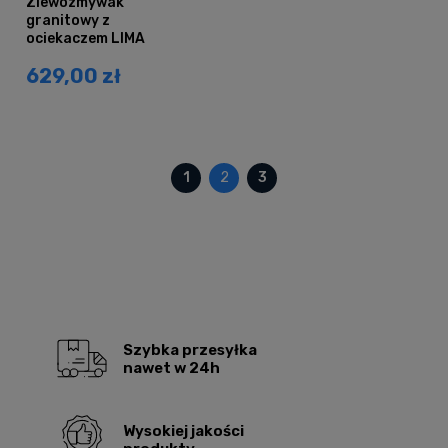
Zlewozmywak
granitowy z
ociekaczem LIMA
beżowy
629,00 zł
1
2
3
Szybka przesyłka
nawet w 24h
Wysokiej jakości