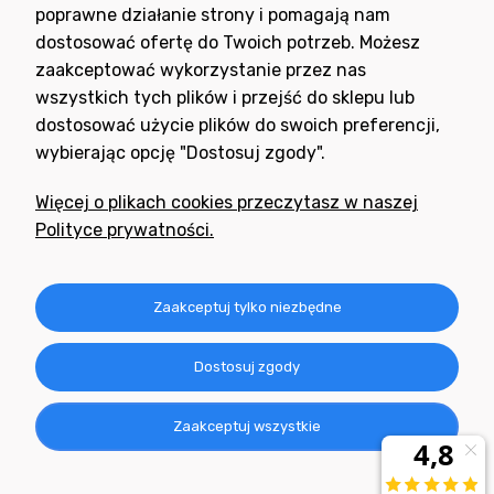
poprawne działanie strony i pomagają nam
dostosować ofertę do Twoich potrzeb. Możesz
zaakceptować wykorzystanie przez nas
wszystkich tych plików i przejść do sklepu lub
dostosować użycie plików do swoich preferencji,
wybierając opcję "Dostosuj zgody".
Potrzebujesz pomocy
w zakupie?
Więcej o plikach cookies przeczytasz w naszej
+48 791 806 804
Polityce prywatności.
biuro@neogran.pl
Informacje
Zaakceptuj tylko niezbędne
Obsługa zamówień
Dostosuj zgody
O nas
Zaakceptuj wszystkie