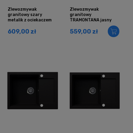
Zlewozmywak
Zlewozmywak
granitowy szary
granitowy
metalik z ociekaczem
TRAMONTANA jasny
VIERO
beż (90)
609,00 zł
559,00 zł