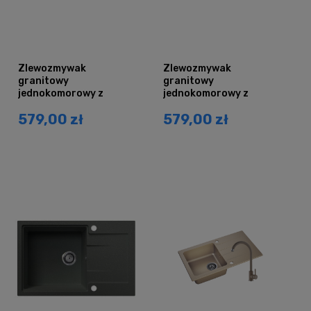
Zlewozmywak
Zlewozmywak
granitowy
granitowy
jednokomorowy z
jednokomorowy z
ociekaczem DURAN
ociekaczem DURAN
579,00 zł
579,00 zł
czarny mat
piaskowy