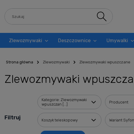
Zlewozmywaki
Deszczownice
Umywalki
Blog
Strona główna
Zlewozmywaki
Zlewozmywaki wpuszczane
Zlewozmywaki wpuszczan
Kategorie: Zlewozmywaki
Producent
wpuszczan [...]
Filtruj
Koszyk teleskopowy
Wariant Syfo