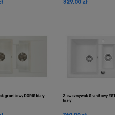
zł
329,00 zł
k granitowy DORIS biały
Zlewozmywak Granitowy EST
biały
zł
769,00 zł