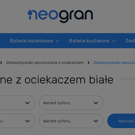
Baterie łazienkowe
Baterie kuchenne
Zes
Zlewozmywaki wpuszczane z ociekaczem
Zlewozmywaki wpuszc
e z ociekaczem białe
Wariant syfonu
nu
Wariant syfonu
Wyczyść f