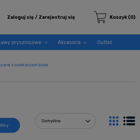
Zaloguj się
Zarejestruj się
Koszyk
(0)
tawy prysznicowe
Akcesoria
Outlet
zane z ociekaczem białe
iltry