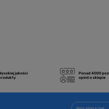
Wysokiej jakości
Ponad 4000 po
produkty
opinii o sklepie