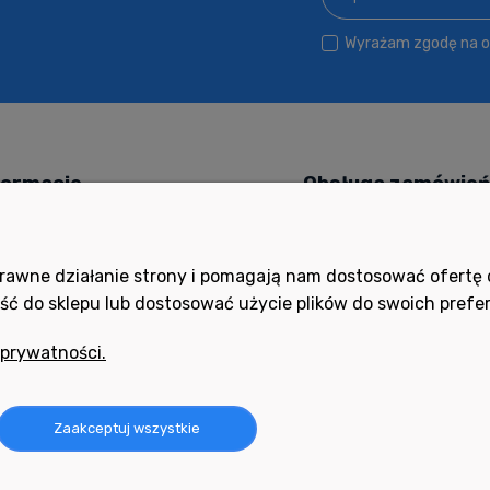
Wyrażam zgodę na ot
formacje
Obsługa zamówie
 kupować?
Czas i koszty dostawy
ityka prywatności
Czas realizacji zamówieni
poprawne działanie strony i pomagają nam dostosować ofert
ść do sklepu lub dostosować użycie plików do swoich prefer
ocne filmy
Formy płatności
ania i odpowiedzi
Ustawienia konta
 prywatności.
ulamin
Twoje zamówienia
oty i reklamacje
Zaakceptuj wszystkie