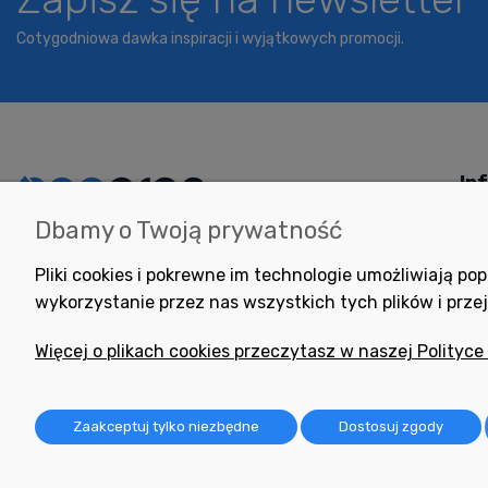
Cotygodniowa dawka inspiracji i wyjątkowych promocji.
In
Dbamy o Twoją prywatność
Potrzebujesz pomocy
Jak
w zakupie?
Pol
Pliki cookies i pokrewne im technologie umożliwiają 
+48 791 806 804
wykorzystanie przez nas wszystkich tych plików i przej
Pom
biuro@neogran.pl
Pyt
Więcej o plikach cookies przeczytasz w naszej Polityce
Reg
Zwr
Zaakceptuj tylko niezbędne
Dostosuj zgody