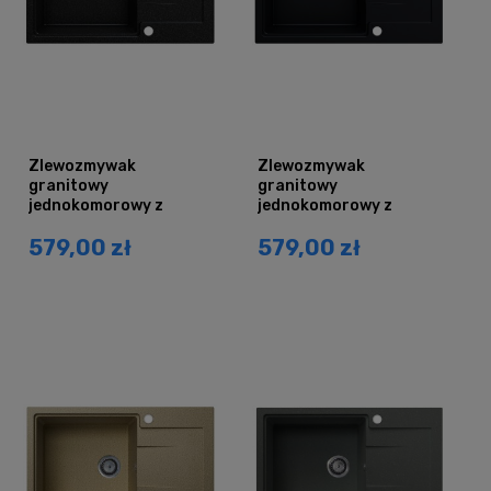
Zlewozmywak
Zlewozmywak
granitowy
granitowy
jednokomorowy z
jednokomorowy z
ociekaczem DURAN
ociekaczem DURAN
579,00 zł
579,00 zł
czarny grafit
czarny mat