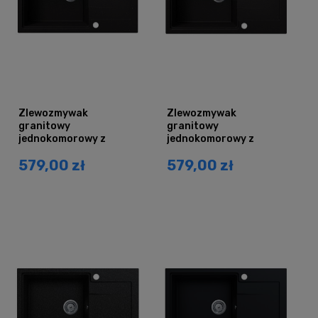
Zlewozmywak
Zlewozmywak
granitowy
granitowy
jednokomorowy z
jednokomorowy z
ociekaczem DURAN
ociekaczem DURAN
579,00 zł
579,00 zł
czarny brokat srebrny
czarny brokat złoty