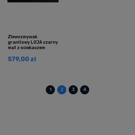
Zlewozmywak
granitowy LOJA czarny
mat z ociekaczem
579,00 zł
1
2
3
4