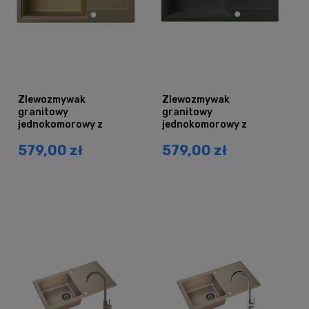
Zlewozmywak
Zlewozmywak
granitowy
granitowy
jednokomorowy z
jednokomorowy z
ociekaczem DURAN
ociekaczem DURAN
579,00 zł
579,00 zł
piaskowy
szary metalik