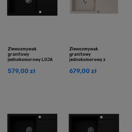
Zlewozmywak
Zlewozmywak
granitowy
granitowy
jednokomorowy LOJA
jednokomorowy z
czarny brokat srebrny
ociekaczem CORDEO XL
579,00 zł
679,00 zł
z ociekaczem
beżowy