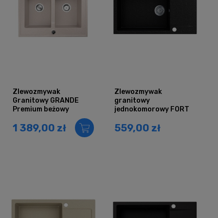
Zlewozmywak
Zlewozmywak
Granitowy GRANDE
granitowy
Premium beżowy
jednokomorowy FORT
piaskowy
czarny grafit z
1 389,00 zł
559,00 zł
ociekaczem