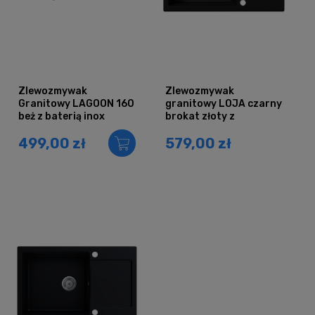
Zlewozmywak
Zlewozmywak
Granitowy LAGOON 160
granitowy LOJA czarny
beż z baterią inox
brokat złoty z
ociekaczem
499,00 zł
579,00 zł