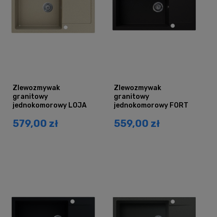
Zlewozmywak
Zlewozmywak
granitowy
granitowy
jednokomorowy LOJA
jednokomorowy FORT
piaskowy beżowy z
czarny brokat złoty z
579,00 zł
559,00 zł
ociekaczem
ociekaczem