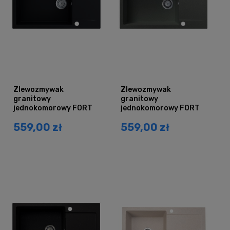
Zlewozmywak
Zlewozmywak
granitowy
granitowy
jednokomorowy FORT
jednokomorowy FORT
czarny mat z
szary metalik z
559,00 zł
559,00 zł
ociekaczem
ociekaczem