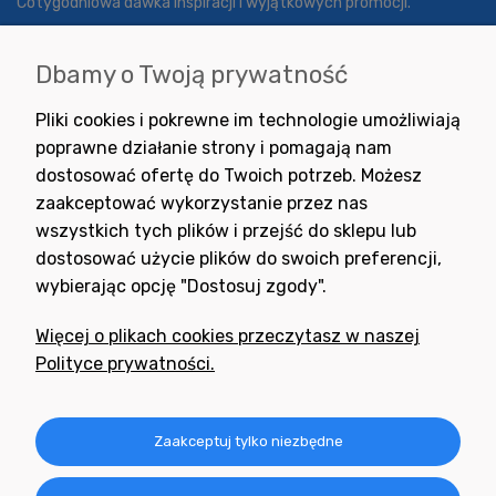
Cotygodniowa dawka inspiracji i wyjątkowych promocji.
Dbamy o Twoją prywatność
Wyrażam zgodę na otrzymywanie newslettera z inspiracjami,
Pliki cookies i pokrewne im technologie umożliwiają
nowościami i promocjami.
poprawne działanie strony i pomagają nam
dostosować ofertę do Twoich potrzeb. Możesz
zaakceptować wykorzystanie przez nas
wszystkich tych plików i przejść do sklepu lub
dostosować użycie plików do swoich preferencji,
wybierając opcję "Dostosuj zgody".
Potrzebujesz pomocy
w zakupie?
Więcej o plikach cookies przeczytasz w naszej
+48 791 806 804
Polityce prywatności.
biuro@neogran.pl
Informacje
Zaakceptuj tylko niezbędne
Obsługa zamówień