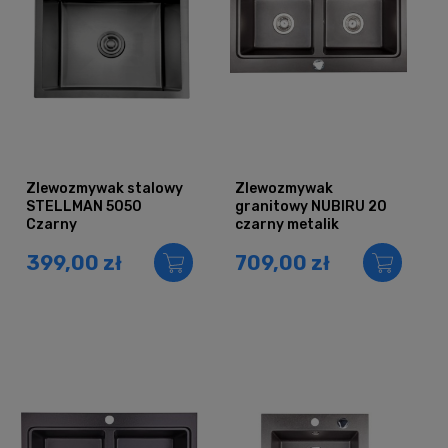
Zlewozmywak stalowy
Zlewozmywak
STELLMAN 5050
granitowy NUBIRU 20
Czarny
czarny metalik
399,00 zł
709,00 zł