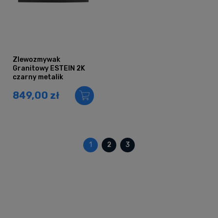
Zlewozmywak
Granitowy ESTEIN 2K
czarny metalik
849,00 zł
1
2
3