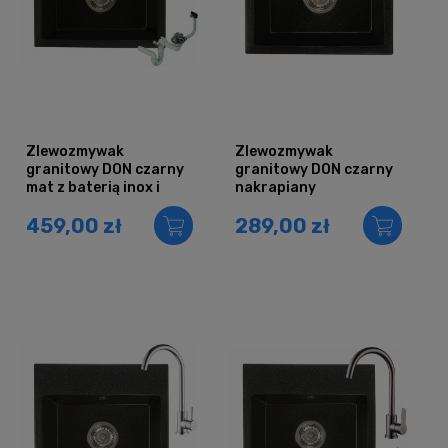
Zlewozmywak
Zlewozmywak
granitowy DON czarny
granitowy DON czarny
mat z baterią inox i
nakrapiany
syfonem
459,00 zł
289,00 zł