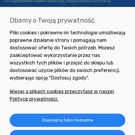
Cotygodniowa dawka inspiracji i wyjątkowych promocji.
Dbamy o Twoją prywatność
Wyrażam zgodę na otrzymywanie newslettera z inspiracjami,
Pliki cookies i pokrewne im technologie umożliwiają
nowościami i promocjami.
poprawne działanie strony i pomagają nam
dostosować ofertę do Twoich potrzeb. Możesz
zaakceptować wykorzystanie przez nas
wszystkich tych plików i przejść do sklepu lub
dostosować użycie plików do swoich preferencji,
wybierając opcję "Dostosuj zgody".
Potrzebujesz pomocy
w zakupie?
Więcej o plikach cookies przeczytasz w naszej
+48 791 806 804
Polityce prywatności.
biuro@neogran.pl
Informacje
Zaakceptuj tylko niezbędne
Obsługa zamówień