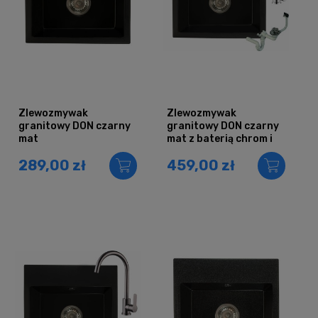
Zlewozmywak
Zlewozmywak
granitowy DON czarny
granitowy DON czarny
mat
mat z baterią chrom i
syfonem
289,00 zł
459,00 zł