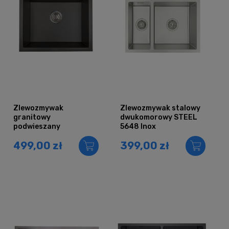
Zlewozmywak
Zlewozmywak stalowy
granitowy
dwukomorowy STEEL
podwieszany
5648 Inox
jednokomorowy JUNIT
499,00 zł
399,00 zł
56 czarny metalik