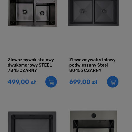
Zlewozmywak stalowy
Zlewozmywak stalowy
dwukomorowy STEEL
podwieszany Steel
7845 CZARNY
8045p CZARNY
499,00 zł
699,00 zł