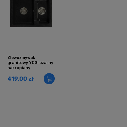
Zlewozmywak
granitowy YOGI czarny
nakrapiany
419,00 zł