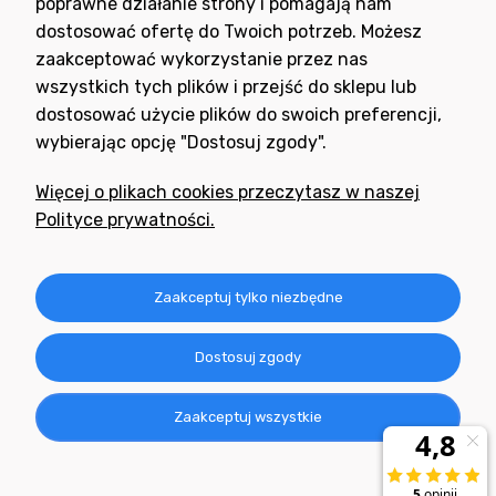
poprawne działanie strony i pomagają nam
dostosować ofertę do Twoich potrzeb. Możesz
zaakceptować wykorzystanie przez nas
wszystkich tych plików i przejść do sklepu lub
dostosować użycie plików do swoich preferencji,
wybierając opcję "Dostosuj zgody".
Potrzebujesz pomocy
w zakupie?
Więcej o plikach cookies przeczytasz w naszej
+48 791 806 804
Polityce prywatności.
biuro@neogran.pl
Informacje
Zaakceptuj tylko niezbędne
Obsługa zamówień
Dostosuj zgody
O nas
Zaakceptuj wszystkie