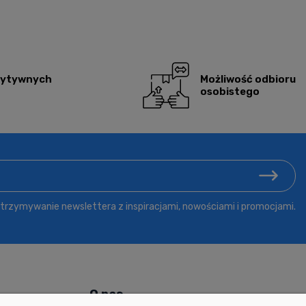
zytywnych
Możliwość odbioru
osobistego
rzymywanie newslettera z inspiracjami, nowościami i promocjami.
ń
O nas