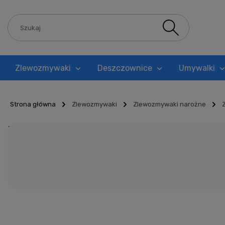
Zlewozmywaki
Deszczownice
Umywalki
Blog
Strona główna
Zlewozmywaki
Zlewozmywaki narożne
Zlewozmywaki narożne 