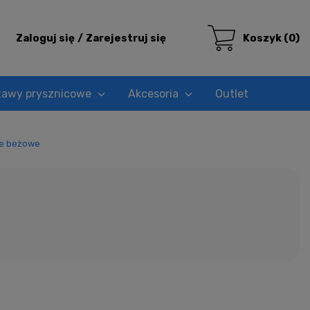
Zaloguj się
Zarejestruj się
Koszyk
(0)
tawy prysznicowe
Akcesoria
Outlet
we beżowe