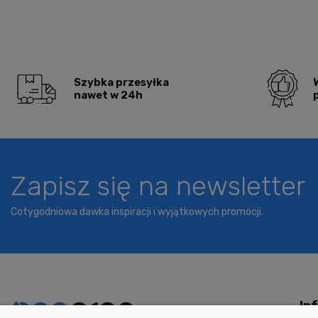
Szybka przesyłka
nawet w 24h
Zapisz się na newsletter
Cotygodniowa dawka inspiracji i wyjątkowych promocji.
In