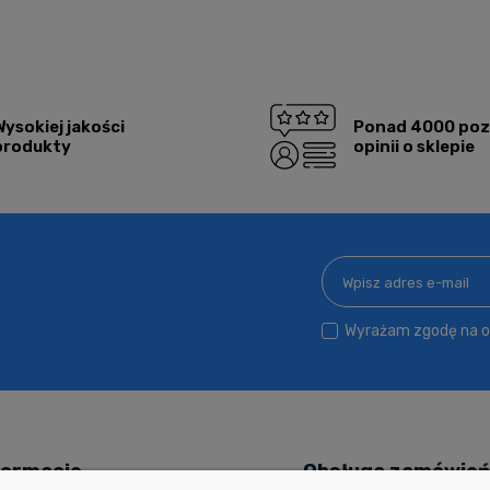
Wysokiej jakości
Ponad 4000 po
produkty
opinii o sklepie
Wyrażam zgodę na ot
formacje
Obsługa zamówie