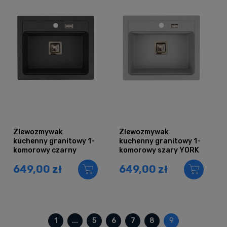
Zlewozmywak
Zlewozmywak
kuchenny granitowy 1-
kuchenny granitowy 1-
komorowy czarny
komorowy szary YORK
nakrapiany YORK
649,00 zł
649,00 zł
1
...
5
6
7
8
9