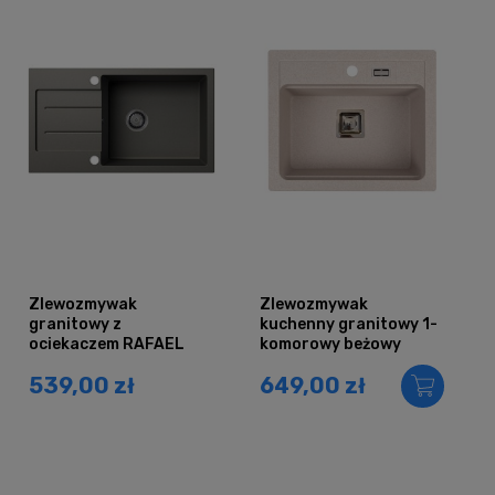
Zlewozmywak
Zlewozmywak
granitowy z
kuchenny granitowy 1-
ociekaczem RAFAEL
komorowy beżowy
szary metalik
YORK
539,00 zł
649,00 zł