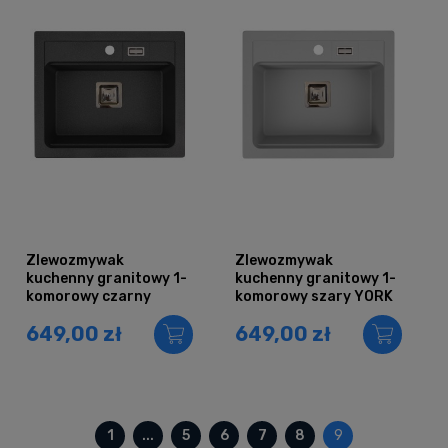
Zlewozmywak
Zlewozmywak
kuchenny granitowy 1-
kuchenny granitowy 1-
komorowy czarny
komorowy szary YORK
nakrapiany YORK
649,00 zł
649,00 zł
1
...
5
6
7
8
9